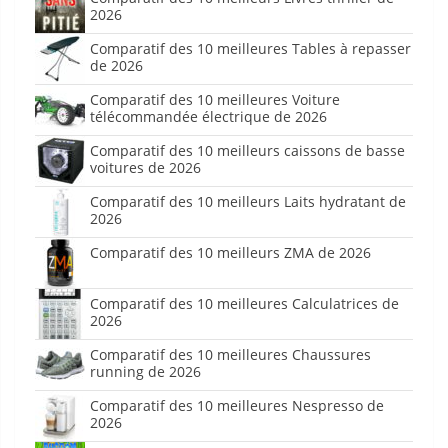
2026
Comparatif des 10 meilleures Tables à repasser
de 2026
Comparatif des 10 meilleures Voiture
télécommandée électrique de 2026
Comparatif des 10 meilleurs caissons de basse
voitures de 2026
Comparatif des 10 meilleurs Laits hydratant de
2026
Comparatif des 10 meilleurs ZMA de 2026
Comparatif des 10 meilleures Calculatrices de
2026
Comparatif des 10 meilleures Chaussures
running de 2026
Comparatif des 10 meilleures Nespresso de
2026