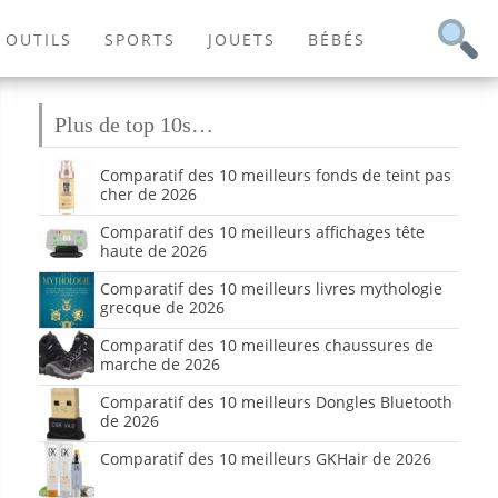
OUTILS
SPORTS
JOUETS
BÉBÉS
Plus de top 10s…
Comparatif des 10 meilleurs fonds de teint pas
cher de 2026
Comparatif des 10 meilleurs affichages tête
haute de 2026
Comparatif des 10 meilleurs livres mythologie
grecque de 2026
Comparatif des 10 meilleures chaussures de
marche de 2026
Comparatif des 10 meilleurs Dongles Bluetooth
de 2026
Comparatif des 10 meilleurs GKHair de 2026