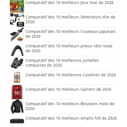
Comparatif des 10 meilleurs Jeux mac de 2026
Comparatif des 10 meilleurs Détecteurs d’or de
2026
Comparatif des 10 meilleurs Couteaux japonais
de 2026
Comparatif des 10 meilleurs pneus vélo route
de 2026
Comparatif des 10 meilleures Jumelles
compactes de 2026
Comparatif des 10 meilleures Caséines de 2026
Comparatif des 10 meilleurs Gainers de 2026
Comparatif des 10 meilleurs Blousons moto de
2026
Comparatif des 10 meilleurs Amplis hifi de 2026