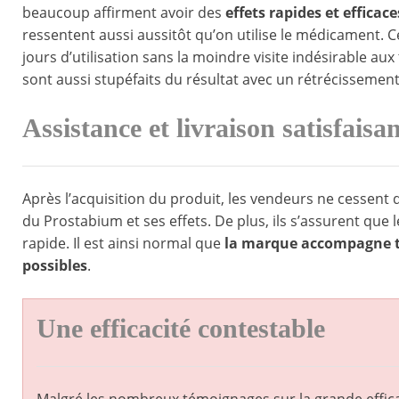
beaucoup affirment avoir des
effets rapides et efficace
ressentent aussi aussitôt qu’on utilise le médicament. Ce
jours d’utilisation sans la moindre visite indésirable au
sont aussi stupéfaits du résultat avec un rétrécissement
Assistance et livraison satisfaisa
Après l’acquisition du produit, les vendeurs ne cessent 
du Prostabium et ses effets. De plus, ils s’assurent que l
rapide. Il est ainsi normal que
la marque accompagne tou
possibles
.
Une efficacité contestable