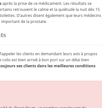
s
après la prise de ce médicament. Les résultats se
rtains retrouvent le calme et la quiétude la nuit dès 15
x toilettes. D’autres disent également que leurs médecins
 important de la prostate.
nts
d’appeler les clients en demandant leurs avis à propos
e colis est bien arrivé à bon port sur un délai bien
jours ses clients dans les meilleures conditions