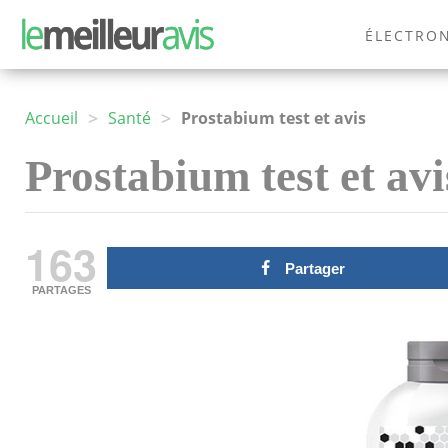
ÉLECTRO
MODE
>
>
Accueil
Santé
Prostabium test et avis
Prostabium test et avi
163
Partager
PARTAGES