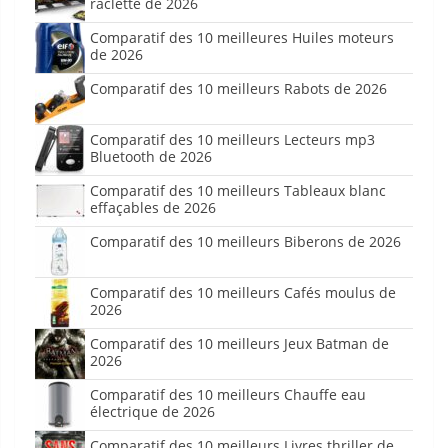
raclette de 2026
Comparatif des 10 meilleures Huiles moteurs
de 2026
Comparatif des 10 meilleurs Rabots de 2026
Comparatif des 10 meilleurs Lecteurs mp3
Bluetooth de 2026
Comparatif des 10 meilleurs Tableaux blanc
effaçables de 2026
Comparatif des 10 meilleurs Biberons de 2026
Comparatif des 10 meilleurs Cafés moulus de
2026
Comparatif des 10 meilleurs Jeux Batman de
2026
Comparatif des 10 meilleurs Chauffe eau
électrique de 2026
Comparatif des 10 meilleurs Livres thriller de