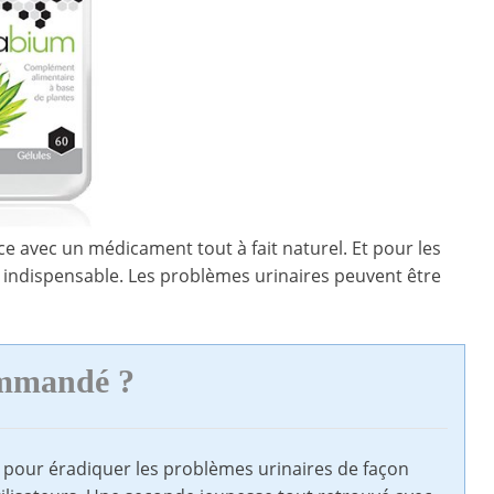
ce avec un médicament tout à fait naturel. Et pour les
t indispensable. Les problèmes urinaires peuvent être
ommandé ?
s pour éradiquer les problèmes urinaires de façon