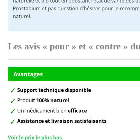
naturelle et bio tout en boostant l’état de santé des 
Prostabium et pas question d’hésiter pour le recomma
naturel.
Les avis « pour » et « contre » 
Support technique disponible
Produit
100% naturel
Un médicament bien
efficace
Assistance et livraison satisfaisants
Voir le prix le plus bas