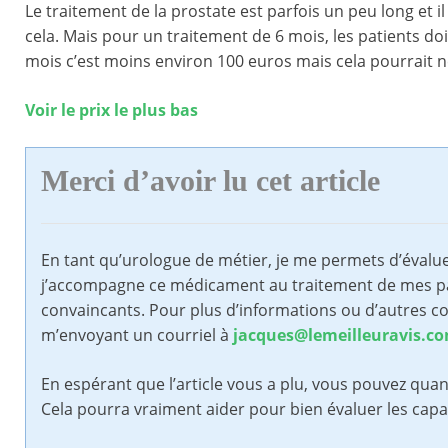
Le traitement de la prostate est parfois un peu long et 
cela. Mais pour un traitement de 6 mois, les patients d
mois c’est moins environ 100 euros mais cela pourrait ne
Voir le prix le plus bas
Merci d’avoir lu cet article
En tant qu’urologue de métier, je me permets d’évalue
j’accompagne ce médicament au traitement de mes pati
convaincants. Pour plus d’informations ou d’autres c
m’envoyant un courriel à
jacques@lemeilleuravis.c
En espérant que l’article vous a plu, vous pouvez q
Cela pourra vraiment aider pour bien évaluer les capa