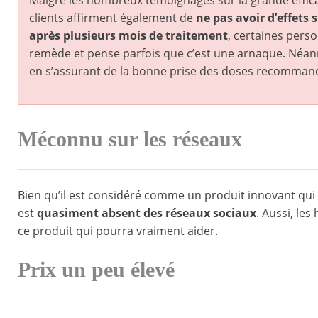
Malgré les nombreux témoignages sur la grande effi
clients affirment également de
ne pas avoir d’effets s
après plusieurs mois de traitement
, certaines pers
remède et pense parfois que c’est une arnaque. Néanmo
en s’assurant de la bonne prise des doses recomman
Méconnu sur les réseaux
Bien qu’il est considéré comme un produit innovant qui
est
quasiment absent des réseaux sociaux
. Aussi, le
ce produit qui pourra vraiment aider.
Prix un peu élevé