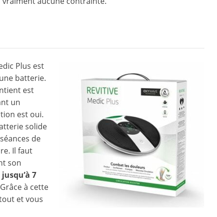
 vraiment aucune contrainte.
dic Plus est
une batterie.
ntient est
ant un
ion est oui.
atterie solide
s séances de
. Il faut
nt son
r
jusqu’à 7
Grâce à cette
tout et vous