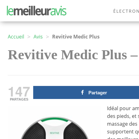
ÉLECTRO
MODE
>
>
Accueil
Avis
Revitive Medic Plus
Revitive Medic Plus – 
147
Partager
PARTAGES
Idéal pour am
des pieds, et
massage des p
supportent qu