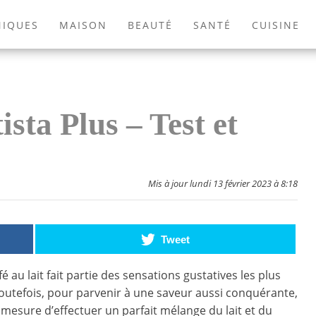
NIQUES
MAISON
BEAUTÉ
SANTÉ
CUISINE
EXTÉRIEUR
ANIMAUX
JEUX VIDÉOS
LIVRES
sta Plus – Test et
Mis à jour lundi 13 février 2023 à 8:18
Tweet
é au lait fait partie des sensations gustatives les plus
outefois, pour parvenir à une saveur aussi conquérante,
n mesure d’effectuer un parfait mélange du lait et du