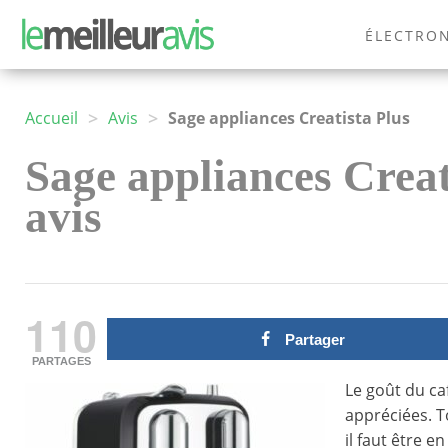
ÉLECTRO
MODE
>
>
Accueil
Avis
Sage appliances Creatista Plus
Sage appliances Creati
avis
110
Partager
PARTAGES
Le goût du caf
appréciées. T
il faut être e