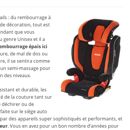
tails : du rembourrage à
 de décoration, tout est
pendant que vous
 genre Unisex et il a
rembourrage épais ici
sure, de mal de dos ou
ire, il se sentira comme
onc un semi-massage pour
en des niveaux.
istant et durable, les
té de la couture tant sur
e déchirer ou de
faite sur le siège auto
ée par des appareils super sophistiqués et performants, et
ueur
. Vous en avez pour un bon nombre d’années pour