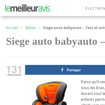
ÉLECTRO
MODE
>
>
Accueil
Bébés
Siege auto babyauto – Test et avi
Siege auto babyauto – 
131
Partager
PARTAGES
Parce qu’il v
sous les bras,
durant tout le
enfants perme