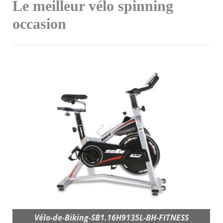
Le meilleur vélo spinning
occasion
Vélo-de-Biking-SB1.16H9135L-BH-FITNESS