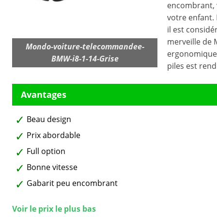
encombrant, v
votre enfant.
il est consid
merveille de 
Mondo-voiture-telecommandee-
ergonomique p
BMW-i8-1-14-Grise
piles est rend
Beau design
Prix abordable
Full option
Bonne vitesse
Gabarit peu encombrant
Voir le prix le plus bas