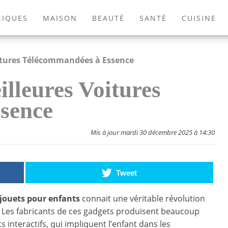
NIQUES
MAISON
BEAUTÉ
SANTÉ
CUISINE
EXTÉRIEUR
ANIMAUX
JEUX VIDÉOS
LIVRES
itures Télécommandées à Essence
lleures Voitures
sence
Mis à jour mardi 30 décembre 2025 à 14:30
Tweet
jouets pour enfants
connait une véritable révolution
s. Les fabricants de ces gadgets produisent beaucoup
s interactifs, qui impliquent l’enfant dans les