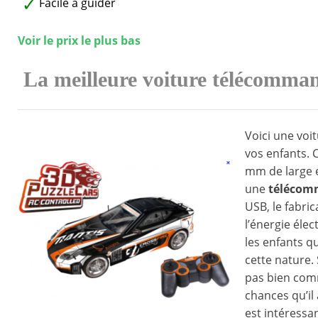
Facile à guider
Voir le prix le plus bas
La meilleure voiture télécomman
Voici une vo
vos enfants. 
mm de large e
une
télécom
USB, le fabri
l’énergie éle
les enfants q
cette nature. 
pas bien comm
chances qu’il
est intéressa