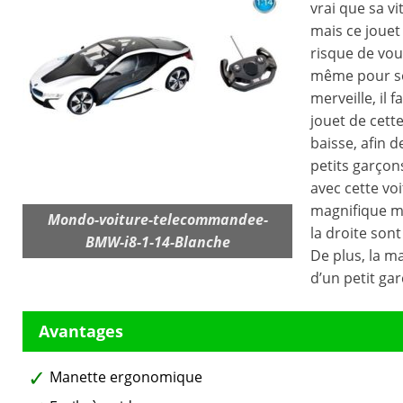
vrai que sa vi
mais ce jouet
risque de vou
même pour son
merveille, il
jouet de cette
baisse, afin d
petits garçon
avec cette voi
magnifique ma
Mondo-voiture-telecommandee-
la droite sont
BMW-i8-1-14-Blanche
De plus, la m
d’un petit ga
Manette ergonomique