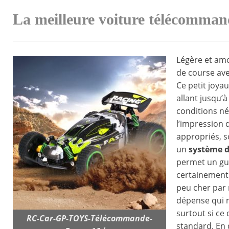
La meilleure voiture télécomman
Légère et am
de course av
Ce petit joyau
allant jusqu’à
conditions né
l’impression 
appropriés, s
un
système 
permet un gu
certainement 
peu cher par 
dépense qui r
surtout si ce
RC-Car-GP-TOYS-Télécommande-
standard. En 