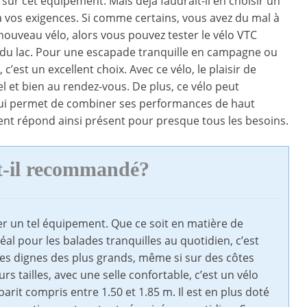
sur cet équipement. Mais déjà faudrait-il en choisir un
 vos exigences. Si comme certains, vous avez du mal à
 nouveau vélo, alors vous pouvez tester le vélo VTC
 du lac. Pour une escapade tranquille en campagne ou
c’est un excellent choix. Avec ce vélo, le plaisir de
el et bien au rendez-vous. De plus, ce vélo peut
 qui permet de combiner ses performances de haut
ment répond ainsi présent pour presque tous les besoins.
t-il recommandé?
der un tel équipement. Que ce soit en matière de
déal pour les balades tranquilles au quotidien, c’est
s dignes des plus grands, même si sur des côtes
rs tailles, avec une selle confortable, c’est un vélo
barit compris entre 1.50 et 1.85 m. Il est en plus doté