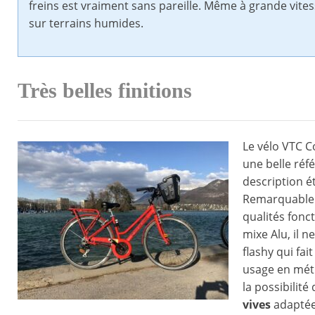
freins est vraiment sans pareille. Même à grande vite
sur terrains humides.
Très belles finitions
Le vélo VTC C
une belle réf
description é
Remarquableme
qualités fonc
mixe Alu, il n
flashy qui fa
usage en métr
la possibilité
vives
adaptées