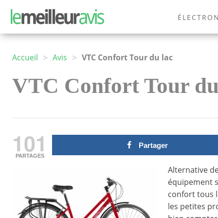
ÉLECTRO
MODE
>
>
Accueil
Avis
VTC Confort Tour du lac
VTC Confort Tour du l
101
Partager
PARTAGES
Alternative d
équipement s
confort tous 
les petites p