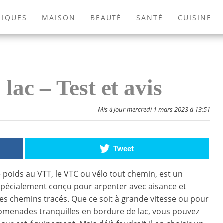
NIQUES
MAISON
BEAUTÉ
SANTÉ
CUISINE
EXTÉRIEUR
ANIMAUX
JEUX VIDÉOS
LIVRES
ac – Test et avis
Mis à jour mercredi 1 mars 2023 à 13:51
Tweet
e poids au VTT, le VTC ou vélo tout chemin, est un
pécialement conçu pour arpenter avec aisance et
les chemins tracés. Que ce soit à grande vitesse ou pour
romenades tranquilles en bordure de lac, vous pouvez